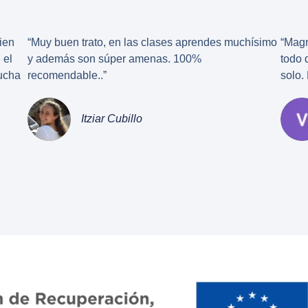
ien
“Muy buen trato, en las clases aprendes muchísimo
“Magn
 el
y además son súper amenas. 100%
todo 
mucha
recomendable..”
solo.
Itziar Cubillo