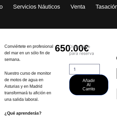
o
Servicios Náuticos
Venta
Tasació
650.00
€
Curso
Disponible
Conviértete en profesional
Monitor
del mar en un sólo fin de
para reserva
Moto
semana.
de
Agua
cantidad
Nuestro curso de monitor
de motos de agua en
Añadir
Al
Asturias y en Madrid
Carrito
transformará tu afición en
una salida laboral.
¿Qué aprenderás?