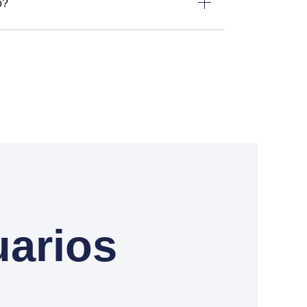
o?
uarios