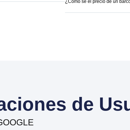
¿Cómo sé el precio de un barc
aciones de Us
 GOOGLE