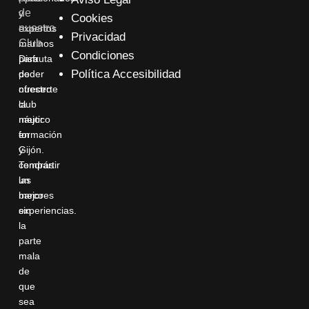
de
y
Cookies
nuestro
expertos
Privacidad
Club
marinos
Condiciones
para
Disfruta
Política Accesibilidad
poder
de
ofrecerte
nuestro
la
club
mejor
náutico
formación
en
y
Gijón.
compartir
Tendrás
las
un
mejores
barco
experiencias.
sin
la
parte
mala
de
que
sea