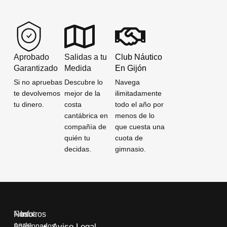
Aprobado
Salidas a tu
Club Náutico
Garantizado
Medida
En Gijón
Si no apruebas
Descubre lo
Navega
te devolvemos
mejor de la
ilimitadamente
tu dinero.
costa
todo el año por
cantábrica en
menos de lo
compañía de
que cuesta una
quién tu
cuota de
decidas.
gimnasio.
Nosotros
+ Info
Forma
parte
Apasionados
Aviso Legal